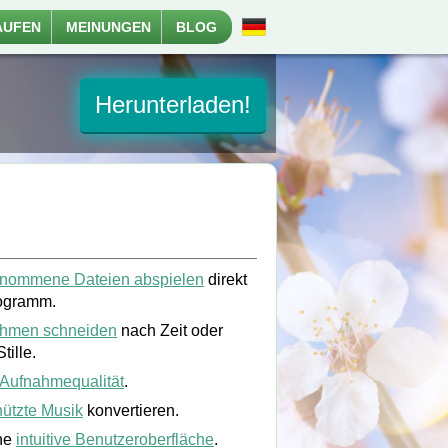
AUFEN
MEINUNGEN
BLOG
Herunterladen!
nommene Dateien abspielen
direkt
ogramm.
hmen schneiden
nach Zeit oder
tille.
Aufnahmequalität
.
ützte Musik
konvertieren.
ne
intuitive Benutzeroberfläche
.