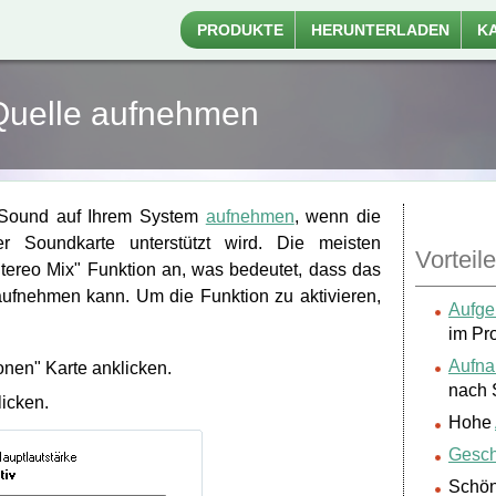
PRODUKTE
HERUNTERLADEN
K
 Quelle aufnehmen
Sound auf Ihrem System
aufnehmen
, wenn die
r Soundkarte unterstützt wird. Die meisten
Vorteile
tereo Mix" Funktion an, was bedeutet, dass das
ufnehmen kann. Um die Funktion zu aktivieren,
Aufge
im Pr
Aufna
nen" Karte anklicken.
nach S
licken.
Hohe
Gesch
Schö