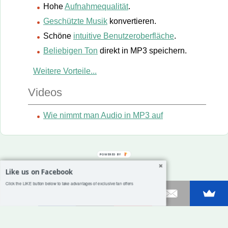
Hohe
Aufnahmequalität
.
Geschützte Musik
konvertieren.
Schöne
intuitive Benutzeroberfläche
.
Beliebigen Ton
direkt in MP3 speichern.
Weitere Vorteile...
Videos
Wie nimmt man Audio in MP3 auf
POWERED BY
Like us on Facebook
Click the LIKE button below to take advantages of exclusive fan offers
Shares