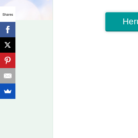
Shares
Her