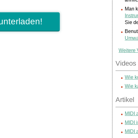
Man k
Instr
unterladen!
Sie d
Benutz
Umwan
Weitere V
Videos
Wie k
Wie k
Artikel
MIDI 
MIDI 
MIDI 