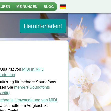
AUFEN
MEINUNGEN
BLOG
Herunterladen!
Qualität von
MIDI in MP3
ndelung
.
stützung für mehrere Soundfonts.
zen Sie
mehrere Soundfonts
zeitig
!
schnelle Umwandelung von MIDI
.
al schneller im Vergleich zu
chen Tools!