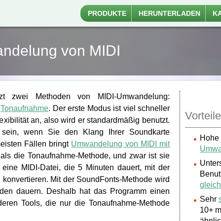
PRODUKTE
HERUNTERLADEN
K
ndelung von MIDI
tzt zwei Methoden von MIDI-Umwandelung:
d
Tonaufnahme
. Der erste Modus ist viel schneller
Vorteile
exibilität an, also wird er standardmäßig benutzt.
 sein, wenn Sie den Klang Ihrer Soundkarte
Hohe 
meisten Fällen bringt
Umwandelung von MIDI mit
Umwa
als die Tonaufnahme-Methode, und zwar ist sie
Unter
eine MIDI-Datei, die 5 Minuten dauert, mit der
Benut
konvertieren. Mit der SoundFonts-Methode wird
gleich
den dauern. Deshalb hat das Programm einen
Sehr
nderen Tools, die nur die Tonaufnahme-Methode
10+ m
ähnli