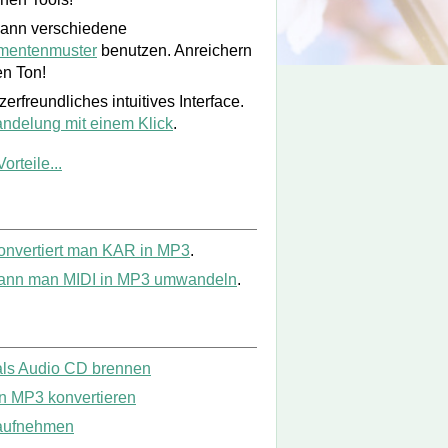
ann verschiedene
umentenmuster
benutzen. Anreichern
en Ton!
erfreundliches intuitives Interface.
delung mit einem Klick
.
orteile...
onvertiert man KAR in MP3
.
ann man MIDI in MP3 umwandeln
.
als Audio CD brennen
in MP3 konvertieren
aufnehmen