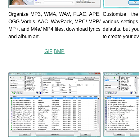
Organize MP3, WMA, WAV, FLAC, APE,
Customize the
OGG Vorbis, AAC, WavPack, MPC/ MPP/
various setting
MP+, and M4a/ MP4 files, download lyrics
defaults, but y
and album art.
to create your ow
GIF
BMP