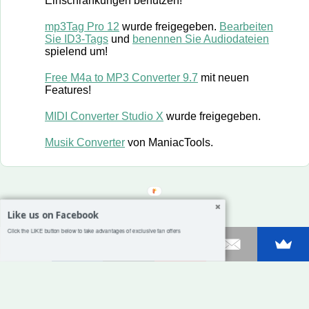
Einschränkungen benutzen!
mp3Tag Pro 12
wurde freigegeben.
Bearbeiten
Sie ID3-Tags
und
benennen Sie Audiodateien
spielend um!
Free M4a to MP3 Converter 9.7
mit neuen
Features!
MIDI Converter Studio X
wurde freigegeben.
Musik Converter
von ManiacTools.
Like us on Facebook
Click the LIKE button below to take advantages of exclusive fan offers
Shares